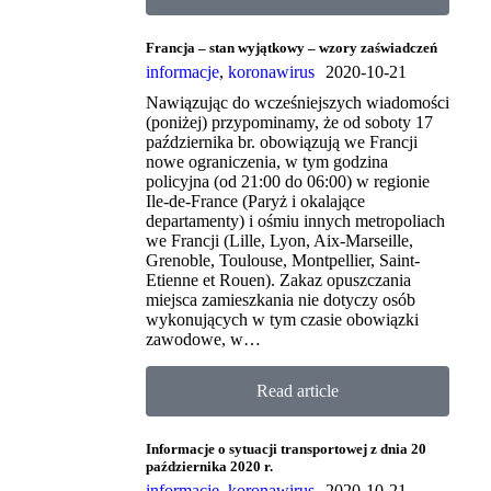
Francja – stan wyjątkowy – wzory zaświadczeń
informacje
,
koronawirus
2020-10-21
Nawiązując do wcześniejszych wiadomości
(poniżej) przypominamy, że od soboty 17
października br. obowiązują we Francji
nowe ograniczenia, w tym godzina
policyjna (od 21:00 do 06:00) w regionie
Ile-de-France (Paryż i okalające
departamenty) i ośmiu innych metropoliach
we Francji (Lille, Lyon, Aix-Marseille,
Grenoble, Toulouse, Montpellier, Saint-
Etienne et Rouen). Zakaz opuszczania
miejsca zamieszkania nie dotyczy osób
wykonujących w tym czasie obowiązki
zawodowe, w…
Read article
Informacje o sytuacji transportowej z dnia 20
października 2020 r.
informacje
,
koronawirus
2020-10-21