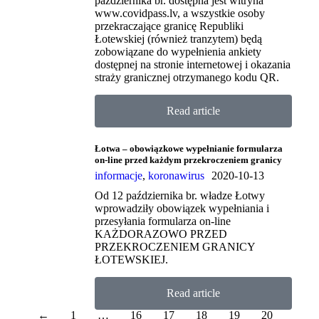
października br. dostępna jest witryna
www.covidpass.lv, a wszystkie osoby
przekraczające granicę Republiki
Łotewskiej (również tranzytem) będą
zobowiązane do wypełnienia ankiety
dostępnej na stronie internetowej i okazania
straży granicznej otrzymanego kodu QR.
Read article
Łotwa – obowiązkowe wypełnianie formularza
on-line przed każdym przekroczeniem granicy
informacje
,
koronawirus
2020-10-13
Od 12 października br. władze Łotwy
wprowadziły obowiązek wypełniania i
przesyłania formularza on-line
KAŻDORAZOWO PRZED
PRZEKROCZENIEM GRANICY
ŁOTEWSKIEJ.
Read article
←
1
…
16
17
18
19
20