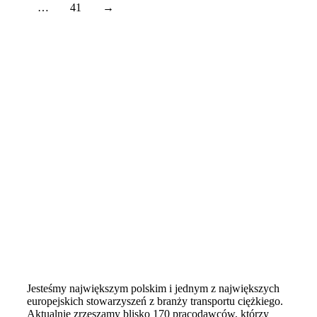
…
41
→
Jesteśmy największym polskim i jednym z największych
europejskich stowarzyszeń z branży transportu ciężkiego.
Aktualnie zrzeszamy blisko 170 pracodawców, którzy