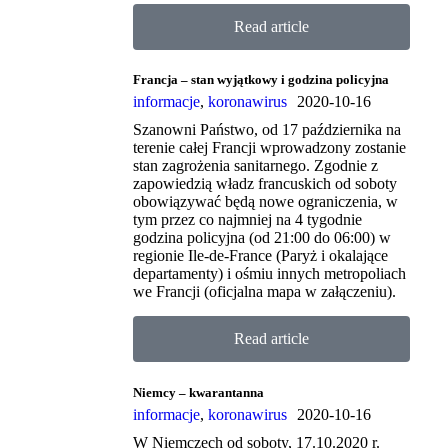
Read article
Francja – stan wyjątkowy i godzina policyjna
informacje
,
koronawirus
2020-10-16
Szanowni Państwo, od 17 października na
terenie całej Francji wprowadzony zostanie
stan zagrożenia sanitarnego. Zgodnie z
zapowiedzią władz francuskich od soboty
obowiązywać będą nowe ograniczenia, w
tym przez co najmniej na 4 tygodnie
godzina policyjna (od 21:00 do 06:00) w
regionie Ile-de-France (Paryż i okalające
departamenty) i ośmiu innych metropoliach
we Francji (oficjalna mapa w załączeniu).
Read article
Niemcy – kwarantanna
informacje
,
koronawirus
2020-10-16
W Niemczech od soboty, 17.10.2020 r.