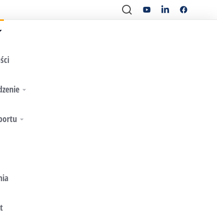
ści
dzenie
portu
nia
t