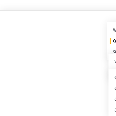
W
C
S