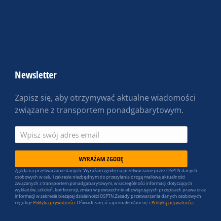
Newsletter
Zapisz się, aby otrzymywać aktualne wiadomości
związane z transportem ponadgabarytowym.
WYRAŻAM ZGODĘ
Zgoda na przetwarzanie danych: Wyrażam zgodę na przetwarzanie przez OSPTN danych
osobowych w celu i zakresie niezbędnym do przesyłania drogą mailową aktualności
związanych z transportem ponadgabarytowym, w szczególności informacji dotyczących
wykładów, szkoleń, konferencji, zmian w powszechnie obowiązujących przepisach prawa oraz
informacji w zakresie bieżącej działalności OSPTN.Zasady przetwarzania danych osobowych
reguluje
Polityka prywatności.
Oświadczam, iż zapoznałem/am się z
Polityką prywatności.