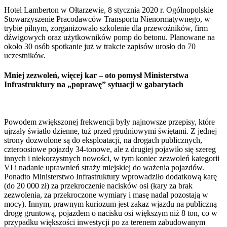
Hotel Lamberton w Ołtarzewie, 8 stycznia 2020 r. Ogólnopolskie
Stowarzyszenie Pracodawców Transportu Nienormatywnego, w
trybie pilnym, zorganizowało szkolenie dla przewoźników, firm
dźwigowych oraz użytkowników pomp do betonu. Planowane na
około 30 osób spotkanie już w trakcie zapisów urosło do 70
uczestników.
Mniej zezwoleń, więcej kar – oto pomysł Ministerstwa
Infrastruktury na „poprawę” sytuacji w gabarytach
Powodem zwiększonej frekwencji były najnowsze przepisy, które
ujrzały światło dzienne, tuż przed grudniowymi świętami. Z jednej
strony dozwolone są do eksploatacji, na drogach publicznych,
czteroosiowe pojazdy 34-tonowe, ale z drugiej pojawiło się szereg
innych i niekorzystnych nowości, w tym koniec zezwoleń kategorii
VI i nadanie uprawnień straży miejskiej do ważenia pojazdów.
Ponadto Ministerstwo Infrastruktury wprowadziło dodatkową karę
(do 20 000 zł) za przekroczenie nacisków osi (kary za brak
zezwolenia, za przekroczone wymiary i masę nadal pozostają w
mocy). Innym, prawnym kuriozum jest zakaz wjazdu na publiczną
drogę gruntową, pojazdem o nacisku osi większym niż 8 ton, co w
przypadku większości inwestycji po za terenem zabudowanym