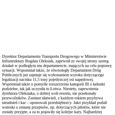
Dyrektor Departamentu Transportu Drogowego w Ministerstwie
Infrastruktury Bogdan Oleksiak, zapewnił ze swojej strony szereg
działań w podległym mu departamencie, mających na celu poprawę
sytuacji. Wspomniał także, że równoległy Departament Dróg
Publicznych już zajmuje się wykonaniem wyroku dotyczącego
legalizacji nacisku 11,5 tony pojedynczej osi napędowej.
Wspomniał także o pomyśle rozszerzenia kategorii III o ładunki
podzielne, tak jak uczyniła to Łotwa. Niestety, zapewnienia
dyrektora Oleksiaka, o dobrej woli resortu, nie przekonały
przewoźników. Zamiast ułatwień, z każdym rokiem przybywa
utrudnień i kar – oponowali przedsiębiorcy. Jako przykład podali
wnioski o zmianę przepisów, np. dotyczących pilotów, które nie
zostały przyjęte, a za to pojawiły się kolejne kary. Najbardziej