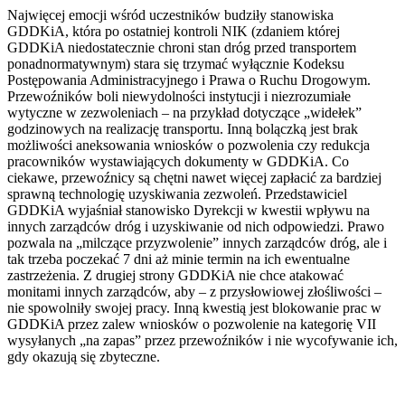
Najwięcej emocji wśród uczestników budziły stanowiska
GDDKiA, która po ostatniej kontroli NIK (zdaniem której
GDDKiA niedostatecznie chroni stan dróg przed transportem
ponadnormatywnym) stara się trzymać wyłącznie Kodeksu
Postępowania Administracyjnego i Prawa o Ruchu Drogowym.
Przewoźników boli niewydolności instytucji i niezrozumiałe
wytyczne w zezwoleniach – na przykład dotyczące „widełek”
godzinowych na realizację transportu. Inną bolączką jest brak
możliwości aneksowania wniosków o pozwolenia czy redukcja
pracowników wystawiających dokumenty w GDDKiA. Co
ciekawe, przewoźnicy są chętni nawet więcej zapłacić za bardziej
sprawną technologię uzyskiwania zezwoleń. Przedstawiciel
GDDKiA wyjaśniał stanowisko Dyrekcji w kwestii wpływu na
innych zarządców dróg i uzyskiwanie od nich odpowiedzi. Prawo
pozwala na „milczące przyzwolenie” innych zarządców dróg, ale i
tak trzeba poczekać 7 dni aż minie termin na ich ewentualne
zastrzeżenia. Z drugiej strony GDDKiA nie chce atakować
monitami innych zarządców, aby – z przysłowiowej złośliwości –
nie spowolniły swojej pracy. Inną kwestią jest blokowanie prac w
GDDKiA przez zalew wniosków o pozwolenie na kategorię VII
wysyłanych „na zapas” przez przewoźników i nie wycofywanie ich,
gdy okazują się zbyteczne.