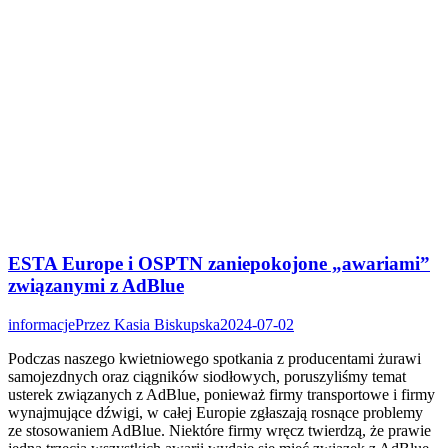
ESTA Europe i OSPTN zaniepokojone „awariami”
związanymi z AdBlue
informacje
Przez
Kasia Biskupska
2024-07-02
Podczas naszego kwietniowego spotkania z producentami żurawi
samojezdnych oraz ciągników siodłowych, poruszyliśmy temat
usterek związanych z AdBlue, ponieważ firmy transportowe i firmy
wynajmujące dźwigi, w całej Europie zgłaszają rosnące problemy
ze stosowaniem AdBlue. Niektóre firmy wręcz twierdzą, że prawie