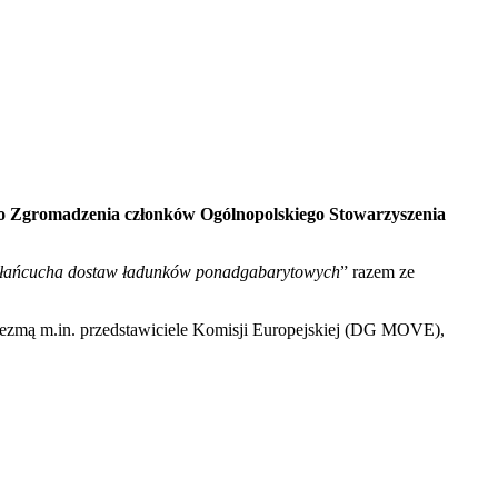
ego Zgromadzenia członków Ogólnopolskiego Stowarzyszenia
wo łańcucha dostaw ładunków ponadgabarytowych
” razem ze
wezmą m.in. przedstawiciele Komisji Europejskiej (DG MOVE),