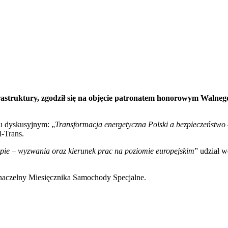
rastruktury, zgodził się na objęcie patronatem honorowym Waln
lu dyskusyjnym: „
Transformacja energetyczna Polski a bezpieczeńst
l-Trans.
ie – wyzwania oraz kierunek prac na poziomie europejskim
” udział 
r naczelny Miesięcznika Samochody Specjalne.