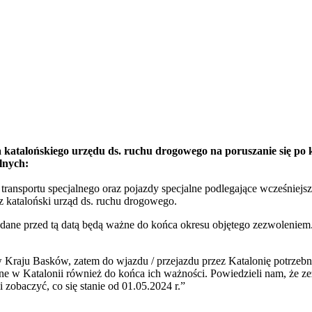
a katalońskiego urzędu ds. ruchu drogowego na poruszanie się po 
lnych:
transportu specjalnego oraz pojazdy specjalne podlegające wcześniejs
z kataloński urząd ds. ruchu drogowego.
ane przed tą datą będą ważne do końca okresu objętego zezwoleniem.
w Kraju Basków, zatem do wjazdu / przejazdu przez Katalonię potrzeb
ne w Katalonii również do końca ich ważności. Powiedzieli nam, że ze
zobaczyć, co się stanie od 01.05.2024 r.”