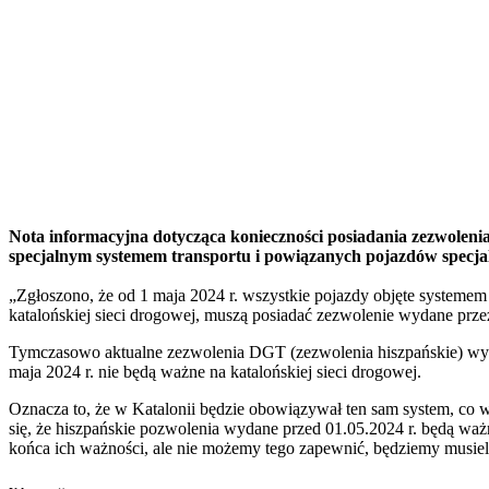
Nota informacyjna dotycząca konieczności posiadania zezwoleni
specjalnym systemem transportu i powiązanych pojazdów specja
„Zgłoszono, że od 1 maja 2024 r. wszystkie pojazdy objęte systemem 
katalońskiej sieci drogowej, muszą posiadać zezwolenie wydane prze
Tymczasowo aktualne zezwolenia DGT (zezwolenia hiszpańskie) wyd
maja 2024 r. nie będą ważne na katalońskiej sieci drogowej.
Oznacza to, że w Katalonii będzie obowiązywał ten sam system, co 
się, że hiszpańskie pozwolenia wydane przed 01.05.2024 r. będą waż
końca ich ważności, ale nie możemy tego zapewnić, będziemy musieli 