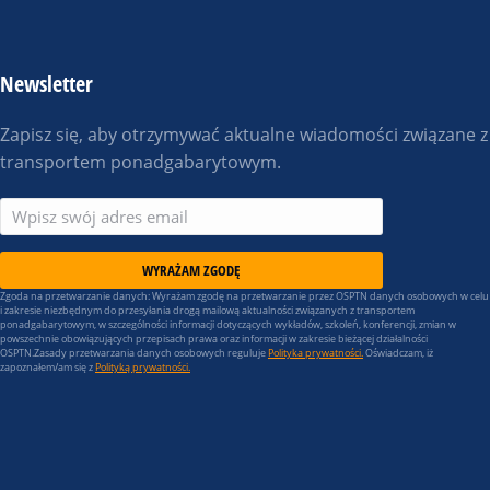
Newsletter
Zapisz się, aby otrzymywać aktualne wiadomości związane z
transportem ponadgabarytowym.
WYRAŻAM ZGODĘ
Zgoda na przetwarzanie danych: Wyrażam zgodę na przetwarzanie przez OSPTN danych osobowych w celu
i zakresie niezbędnym do przesyłania drogą mailową aktualności związanych z transportem
ponadgabarytowym, w szczególności informacji dotyczących wykładów, szkoleń, konferencji, zmian w
powszechnie obowiązujących przepisach prawa oraz informacji w zakresie bieżącej działalności
OSPTN.Zasady przetwarzania danych osobowych reguluje
Polityka prywatności.
Oświadczam, iż
zapoznałem/am się z
Polityką prywatności.