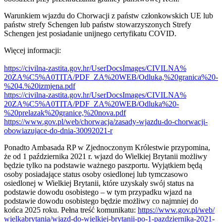
Warunkiem wjazdu do Chorwacji z państw członkowskich UE lub
państw strefy Schengen lub państw stowarzyszonych Strefy
Schengen jest posiadanie unijnego certyfikatu COVID.
Więcej informacji:
https://civilna-zastita.gov.
hr/UserDocsImages/CIVILNA%
20ZA%C5%A0TITA/PDF_ZA%20WEB/
Odluka,%20granica%20-
%204.%
20izmjena.pdf
https://civilna-zastita.gov.
hr/UserDocsImages/CIVILNA%
20ZA%C5%A0TITA/PDF_ZA%20WEB/
Odluka%20-
%20prelazak%
20granice,%20nova.pdf
https://www.gov.pl/web/
chorwacja/zasady-wjazdu-do-
chorwacji-
obowiazujace-do-
dnia-30092021-r
Ponadto Ambasada RP w Zjednoczonym Królestwie przypomina,
że od 1 października 2021 r. wjazd do Wielkiej Brytanii możliwy
będzie tylko na podstawie ważnego paszportu. Wyjątkiem będą
osoby posiadające status osoby osiedlonej lub tymczasowo
osiedlonej w Wielkiej Brytanii, które uzyskały swój status na
podstawie dowodu osobistego – w tym przypadku wjazd na
podstawie dowodu osobistego będzie możliwy co najmniej do
końca 2025 roku. Pełna treść komunikatu:
https://www.gov.pl/web/
wielkabrytania/wjazd-do-
wielkiej-brytanii-po-1-
pazdziernika-2021-