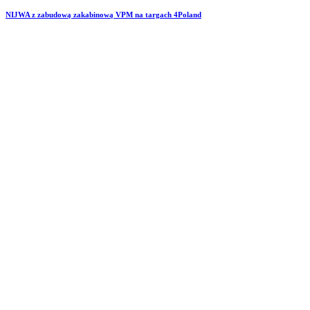
NIJWA z zabudową zakabinową VPM na targach 4Poland