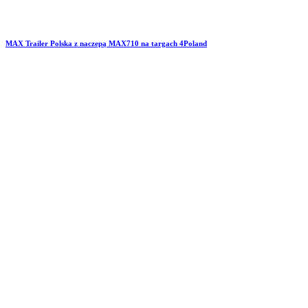
MAX Trailer Polska z naczepą MAX710 na targach 4Poland