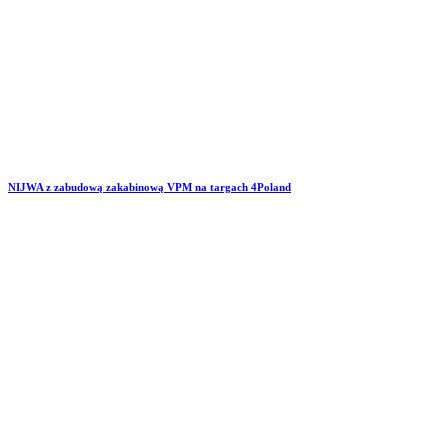
NIJWA z zabudową zakabinową VPM na targach 4Poland