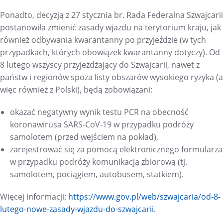
Ponadto, decyzją z 27 stycznia br. Rada Federalna Szwajcarii
postanowiła zmienić zasady wjazdu na terytorium kraju, jak
również odbywania kwarantanny po przyjeździe (w tych
przypadkach, których obowiązek kwarantanny dotyczy). Od
8 lutego wszyscy przyjeżdżający do Szwajcarii, nawet z
państw i regionów spoza listy obszarów wysokiego ryzyka (a
więc również z Polski), będą zobowiązani:
okazać negatywny wynik testu PCR na obecność
koronawirusa SARS-CoV-19 w przypadku podróży
samolotem (przed wejściem na pokład),
zarejestrować się za pomocą elektronicznego formularza
w przypadku podróży komunikacją zbiorową (tj.
samolotem, pociągiem, autobusem, statkiem).
Więcej informacji:
https://www.gov.pl/web/
szwajcaria/od-8-
lutego-nowe-
zasady-wjazdu-do-szwajcarii.