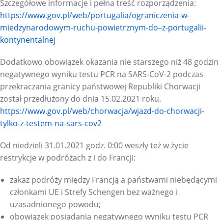
Szczegółowe informacje i pełna treść rozporządzenia:
https://www.gov.pl/web/
portugalia/ograniczenia-w-
miedzynarodowym-ruchu-
powietrznym-do–z-portugalii-
kontynentalnej
Dodatkowo obowiązek okazania nie starszego niż 48 godzin
negatywnego wyniku testu PCR na SARS-CoV-2 podczas
przekraczania granicy państwowej Republiki Chorwacji
został przedłużony do dnia 15.02.2021 roku.
https://www.gov.pl/web/
chorwacja/wjazd-do-chorwacji-
tylko-z-testem-na-sars-cov2
Od niedzieli 31.01.2021 godz. 0:00 weszły też w życie
restrykcje w podróżach z i do Francji:
zakaz podróży między Francją a państwami niebędącymi
członkami UE i Strefy Schengen bez ważnego i
uzasadnionego powodu;
obowiązek posiadania negatywnego wyniku testu PCR