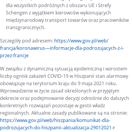
dla wszystkich podróżnych z obszaru UE i Strefy
Schengen z wyjątkiem kierowców wykonujących
międzynarodowy transport towarów oraz pracowników
transgranicznych.
Szczegóły pod adresem:
https://www.gov.pl/web/
francja/koronawirus—
informacje-dla-podrozujacych-
z-i-
przez-francje
W związku z dynamiczną sytuacją epidemiczną i wzrostem
liczby ognisk zakażeń COVID-19 w Hiszpanii stan alarmowy
obowiązuje na terytorium kraju do 9 maja 2021 roku.
Wprowadzenie w życie zasad określonych w przyjętym
dekrecie oraz podejmowanie decyzji odnośnie do dalszych
konkretnych rozwiązań pozostaje w gestii władz
regionalnych. Aktualne zasady publikowane są na stronie:
https://www.gov.pl/web/
hiszpania/komunikat-dla-
podrozujacych-do-hiszpanii–
aktualizacja-29012021-r