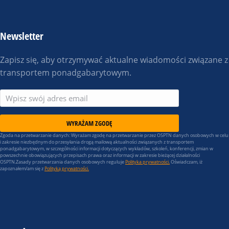
Newsletter
Zapisz się, aby otrzymywać aktualne wiadomości związane z
transportem ponadgabarytowym.
WYRAŻAM ZGODĘ
Zgoda na przetwarzanie danych: Wyrażam zgodę na przetwarzanie przez OSPTN danych osobowych w celu
i zakresie niezbędnym do przesyłania drogą mailową aktualności związanych z transportem
ponadgabarytowym, w szczególności informacji dotyczących wykładów, szkoleń, konferencji, zmian w
powszechnie obowiązujących przepisach prawa oraz informacji w zakresie bieżącej działalności
OSPTN.Zasady przetwarzania danych osobowych reguluje
Polityka prywatności.
Oświadczam, iż
zapoznałem/am się z
Polityką prywatności.