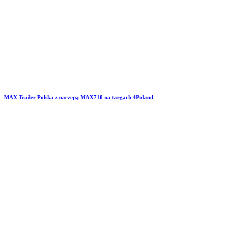
MAX Trailer Polska z naczepą MAX710 na targach 4Poland