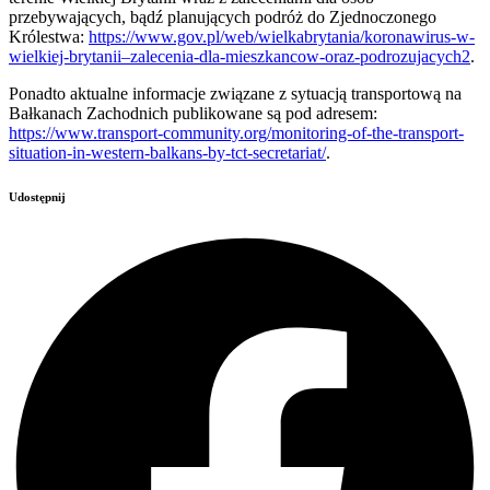
przebywających, bądź planujących podróż do Zjednoczonego
Królestwa:
https://www.gov.pl/web/wielkabrytania/koronawirus-w-
wielkiej-brytanii–zalecenia-dla-mieszkancow-oraz-podrozujacych2
.
Ponadto aktualne informacje związane z sytuacją transportową na
Bałkanach Zachodnich publikowane są pod adresem:
https://www.transport-community.org/monitoring-of-the-transport-
situation-in-western-balkans-by-tct-secretariat/
.
Udostępnij