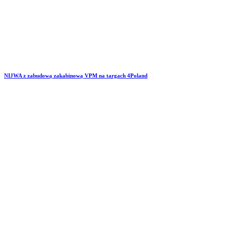
NIJWA z zabudową zakabinową VPM na targach 4Poland