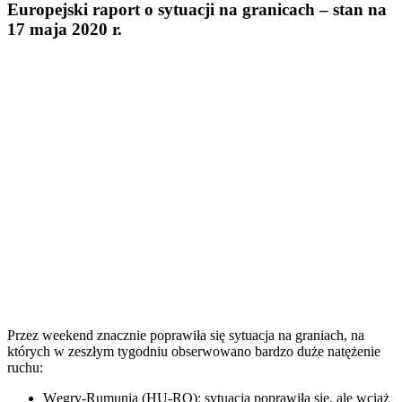
Europejski raport o sytuacji na granicach – stan na
17 maja 2020 r.
Przez weekend znacznie poprawiła się sytuacja na graniach, na
których w zeszłym tygodniu obserwowano bardzo duże natężenie
ruchu:
Węgry-Rumunia (HU-RO): sytuacja poprawiła się, ale wciąż