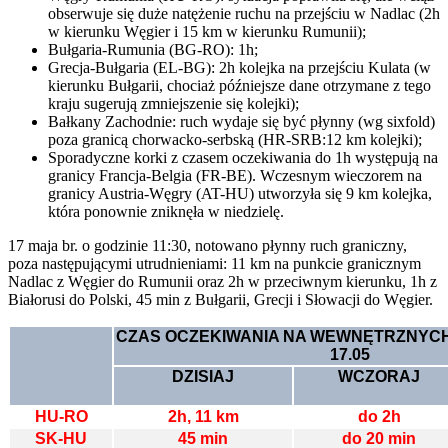
obserwuje się duże natężenie ruchu na przejściu w Nadlac (2h
w kierunku Węgier i 15 km w kierunku Rumunii);
Bułgaria-Rumunia (BG-RO): 1h;
Grecja-Bułgaria (EL-BG): 2h kolejka na przejściu Kulata (w
kierunku Bułgarii, chociaż późniejsze dane otrzymane z tego
kraju sugerują zmniejszenie się kolejki);
Bałkany Zachodnie: ruch wydaje się być płynny (wg sixfold)
poza granicą chorwacko-serbską (HR-SRB:12 km kolejki);
Sporadyczne korki z czasem oczekiwania do 1h występują na
granicy Francja-Belgia (FR-BE). Wczesnym wieczorem na
granicy Austria-Węgry (AT-HU) utworzyła się 9 km kolejka,
która ponownie zniknęła w niedzielę.
17 maja br. o godzinie 11:30, notowano płynny ruch graniczny,
poza następującymi utrudnieniami: 11 km na punkcie granicznym
Nadlac z Węgier do Rumunii oraz 2h w przeciwnym kierunku, 1h z
Białorusi do Polski, 45 min z Bułgarii, Grecji i Słowacji do Węgier.
CZAS OCZEKIWANIA NA WEWNĘTRZNYC
17.05
DZISIAJ
WCZORAJ
HU-RO
2h, 11 km
do 2h
SK-HU
45 min
do 20 min