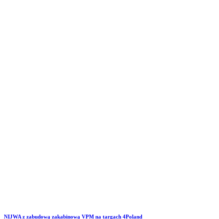
NIJWA z zabudową zakabinową VPM na targach 4Poland