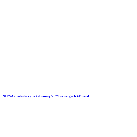
NIJWA z zabudową zakabinową VPM na targach 4Poland