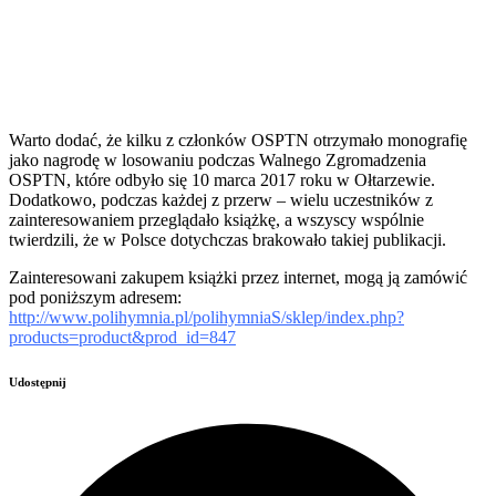
Warto dodać, że kilku z członków OSPTN otrzymało monografię
jako nagrodę w losowaniu podczas Walnego Zgromadzenia
OSPTN, które odbyło się 10 marca 2017 roku w Ołtarzewie.
Dodatkowo, podczas każdej z przerw – wielu uczestników z
zainteresowaniem przeglądało książkę, a wszyscy wspólnie
twierdzili, że w Polsce dotychczas brakowało takiej publikacji.
Zainteresowani zakupem książki przez internet, mogą ją zamówić
pod poniższym adresem:
http://www.polihymnia.pl/polihymniaS/sklep/index.php?
products=product&prod_id=847
Udostępnij