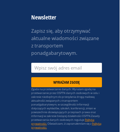
Newsletter
Zapisz się, aby otrzymywać
aktualne wiadomości związane
z transportem
ponadgabarytowym.
WYRAŻAM ZGODĘ
Zgoda na przetwarzanie danych: Wyrażam zgodę na
przetwarzanie przez OSPTN danych osobowych w celu i
zakresie niezbędnym do przesyłania drogą mailową
aktualności związanych z transportem
ponadgabarytowym, w szczególności informacji
dotyczących wykładów, szkoleń, konferencji, zmian w
powszechnie obowiązujących przepisach prawa oraz
informacji w zakresie bieżącej działalności OSPTN.Zasady
przetwarzania danych osobowych reguluje
Polityka
prywatności.
Oświadczam, iż zapoznałem/am się z
Polityką
prywatności.