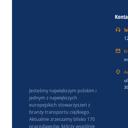
Konta
Te
1
E
i
A
ul
3
Jesteśmy największym polskim i
jednym z największych
europejskich stowarzyszeń z
branży transportu ciężkiego.
Aktualnie zrzeszamy blisko 170
pracodawców, którzy wspólnie