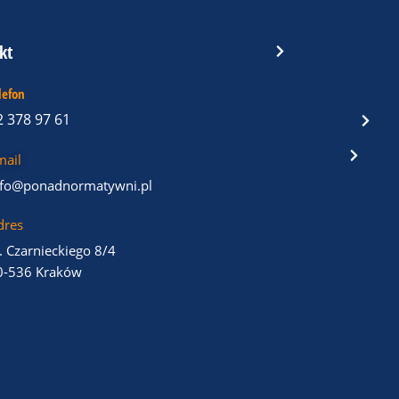
kt
lefon
2 378 97 61
mail
nfo@ponadnormatywni.pl
dres
. Czarnieckiego 8/4
0-536 Kraków