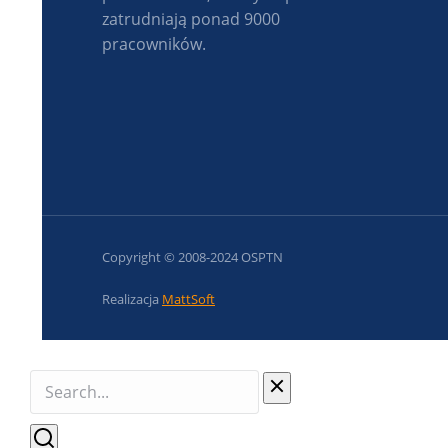
zatrudniają ponad 9000
pracowników.
Copyright © 2008-2024 OSPTN
Realizacja
MattSoft