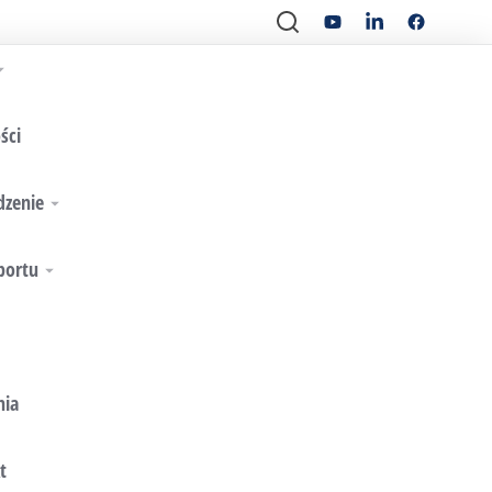
ści
dzenie
portu
nia
t