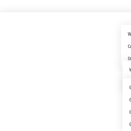
W
C
S