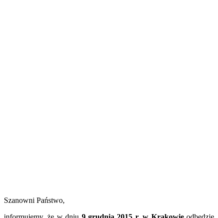
Szanowni Państwo,
informujemy, że w dniu
9 grudnia 2015 r. w Krakowie
odbędzie