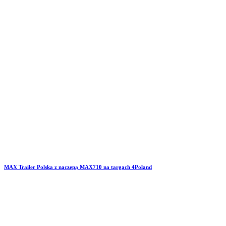
MAX Trailer Polska z naczepą MAX710 na targach 4Poland