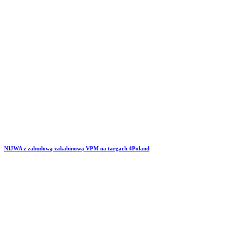
NIJWA z zabudową zakabinową VPM na targach 4Poland