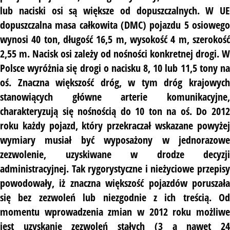
lub naciski osi są większe od dopuszczalnych. W UE
dopuszczalna masa całkowita (DMC) pojazdu 5 osiowego
wynosi 40 ton, długość 16,5 m, wysokość 4 m, szerokość
2,55 m. Nacisk osi zależy od nośności konkretnej drogi. W
Polsce wyróżnia się drogi o nacisku 8, 10 lub 11,5 tony na
oś. Znaczna większość dróg, w tym dróg krajowych
stanowiących główne arterie komunikacyjne,
charakteryzują się nośnością do 10 ton na oś. Do 2012
roku każdy pojazd, który przekraczał wskazane powyżej
wymiary musiał być wyposażony w jednorazowe
zezwolenie, uzyskiwane w drodze decyzji
administracyjnej. Tak rygorystyczne i nieżyciowe przepisy
powodowały, iż znaczna większość pojazdów poruszała
się bez zezwoleń lub niezgodnie z ich treścią. Od
momentu wprowadzenia zmian w 2012 roku możliwe
jest uzyskanie zezwoleń stałych (3 a nawet 24