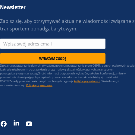
Newsletter
Zapisz się, aby otrzymywać aktualne wiadomości związane z
transportem ponadgabarytowym.
WYRAŻAM ZGODĘ
Zgoda na przetwarzanie danych: Wyrażam zgodę na przetwarzanie przez OSPTN danych osobowych w celu
i zakresie niezbędnym do przesyłania drogą mailową aktualności związanych z transportem
ponadgabarytowym, w szczególności informacji dotyczących wykładów, szkoleń, konferencji, zmian w
powszechnie obowiązujących przepisach prawa oraz informacji w zakresie bieżącej działalności
OSPTN.Zasady przetwarzania danych osobowych reguluje
Polityka prywatności.
Oświadczam, iż
zapoznałem/am się z
Polityką prywatności.