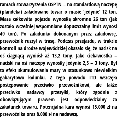
ramach stowarzyszenia OSPTN – na standardową naczepę
(plandeka) załadowano towar o masie ‘jedynie’ 12 ton.
Masa całkowita pojazdu wynosiłą skromne 26 ton (jak
zostało wcześniej wspomniane dopuszczalny limit wynosi
40 ton). Po załadunku dokonanym przez załadowcę,
przewoźnik ruszył w trasę. Podczas przejazdu, w trakcie
kontroli na drodze wojewódzkiej okazało się, że nacisk na
oś ciągnącą wyniósł aż 13,2 tony. Jako ciekawostka –
naciski na osi naczepy wynosiły jedynie 2,5 – 3 tony. Był
to efekt skumulowania masy w stosunkowo niewielkim
gabarytowo ładunku. Z tego powodu ITD wszczęła
postępowanie przeciwko przewoźnikowi, ale także
przeciwko nadawcy przesyłki, który zgodnie z
obowiązującym prawem jest odpowiedzialny za
załadunek towaru. Potencjalna kara wynosi 15.000 zł na
przewoźnika oraz 8.000 zł na nadawcę.