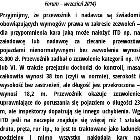
Forum – wrzesień 2014)
Przyjmijmy, że przewoźnik i nadawca są świadomi
obowiązujących wymogów prawa w zakresie zezwoleń –
dla przypomnienia kara jaką może nałożyć ITD np. na
załadowcę lub nadawcę za zlecanie przewozów
pojazdami nienormatywnymi bez zezwolenia wynosi
8.000 zł. Przewoźnik zadbał o zezwolenie kategorii np. IV
lub VI. W trakcie przejazdu dochodzi do kontroli, masa
całkowita wynosi 38 ton (czyli w normie), szerokość i
wysokość bez zastrzeżeń, ale długość jest przekroczona –
wynosi 18,2 m. Przewoźnik okazuje zezwolenie
uprawniające do poruszania się pojazdem o długości 23
m, ale inspektorzy dopatrują się innego uchybienia. Wg
ITD jeśli na naczepie znajduje się więcej niż 1 sztuka
drutu, pręta, rur itp., to jest to traktowane jako ładunek
podzielny i mimo wszystko nakładają kary na