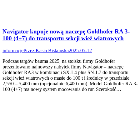
Navigator kupuje nową naczepę Goldhofer RA 3-
100 (4+7) do transportu sekcji wież wiatrowych
informacje
Przez
Kasia Biskupska
2025-05-12
Podczas targów bauma 2025, na stoisku firmy Goldhofer
prezentowano najnowszy nabytek firmy Navigator – naczepę
Goldhofer RA3 w kombinacji SX-L4 plus SN-L7 do transportu
sekcji wież wiatrowych o masie do 100 t i średnicy w przedziale
2,550 – 5,400 mm (opcjonalnie 6,400 mm). Model Goldhofer RA 3-
100 (4+7) ma nowy system mocowania do rur. Szerokość…