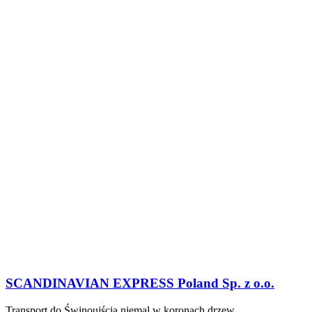
SCANDINAVIAN EXPRESS Poland Sp. z o.o.
Transport do Świnoujścia niemal w koronach drzew