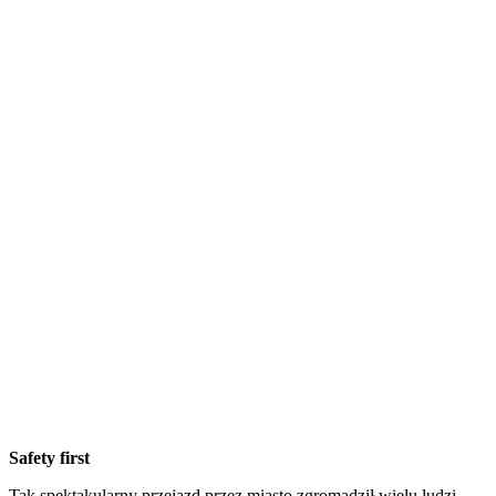
Safety first
Tak spektakularny przejazd przez miasto zgromadził wielu ludzi,