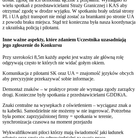
wielu spotkań z przedstawicielami Straży Granicznej i KAS aby
otrzymać zgodę w drodze wyjątku. W spotkaniu brały udział strony
PL i UA gdyż transport nie mógł zostać za bramkami po stronie UA
z powodu braku miejsca. Stąd też konieczna była nasza koordynacja
z ukraińską policją i pilotami.
Inne ważne aspekty, które zdaniem Uczestnika uzasadniają
jego zgłoszenie do Konkursu
Przy szerokości 8,5m każdy aspekt jest ważny ale główną rolę
odgrywają często te których nie widać gołym okiem.
Komunikacja z pilotami SK oraz UA = znajomość języków obcych
aby precyzyjnie przekazywać sobie informacje.
Demontaż znaków – w praktyce proste ale wymaga zgody zarządcy
drogi. Konieczne były spotkania z przedstawicielami GDDKiA.
Znaki centralne na wysepkach z oświetleniem – wyciągasz znak a
tu kabelki. Samodzielnie nie możemy w nie ingerować. Potrzebna
była pomoc zaprzyjaźnionej firmy = spotkania w terenie,
synchronizacja czasowa na moment przejazdu
Wykwalifikowani piloci którzy mają świadomość jaki ładunek
pilotują oraz czują się odpowiedzialni za swoją pracę.