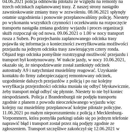
04.06.2021 policja odmówiła pilotażu ze względu na remonty na
trzech odcinkach zaplanowanej trasy. Z naszej strony nastąpiło
zawnioskowanie zmiany trasy w zezwoleniu. 08.06.2021 spłynęły
ostatnie uzgodnienia i ponownie przeplanowaliśmy policję. Niestety
po wykonaniu wszystkich czynności i oczekiwaniu na rozpoczęcie
transportu nastąpiła zmiana godziny wyjazdu i proces organizacji
służb rozpoczął się od nowa. 09.06.2021 o 1.00 w nocy transport
rusza z Suben. Po przejechaniu zaplanowanego odcinka trasy
pojawiła się informacja o konieczności zweryfikowania możliwości
przejazdu na jednym odcinku trasy zawierającym cztery ronda.
Objazd tego odcinka pomyślnie rozstrzygnął możliwość przejazdu i
transport był kontynuowany. W trakcie jazdy, w nocy 10.06.2021,
okazało się, że niespodziewanie został zamknięty odcinek
autostrady A9 i natychmiast musieliśmy reagować. Uzyskanie
kontaktu do firmy zabezpieczającej remontowany odcinek,
uzgodnienie dalszych przejazdów z policją i po raz kolejny
weryfikacja przejezdności odcinka musiała się odbyć błyskawicznie,
żeby transport mógł odbyć się płynnie. Niestety to nie był koniec
niespodzianek. Policja z Brandenburgii nie podjęła transportu
zgodnie z planem z powodu nieoczekiwanego wyjazdu więc
kolejny raz musieliśmy przeplanować kolejne pilotaże policyjne.
11.06.2021 po małym nieporozumieniu z policją z Mecklenburg-
Vorpommern, która pomyliła parkingi udało się po jednym telefonie
naprawić błąd i transport został przez nią podjęty zgodnie ze
zgłoszeniem. Transport szczęśliwe zakończył się 12.06.2021 w