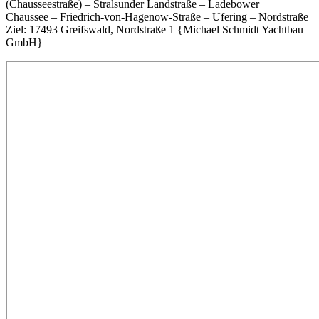
(Chausseestraße) – Stralsunder Landstraße – Ladebower
Chaussee – Friedrich-von-Hagenow-Straße – Ufering – Nordstraße
Ziel: 17493 Greifswald, Nordstraße 1 {Michael Schmidt Yachtbau
GmbH}