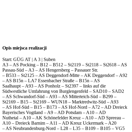
Opis miejsca realizacji
Start: GÜG AT | A 3 | Suben
A3 – AS Pocking – B12 – B512 – St2119 – St2118 – St2618 – AS
Passau-Süd – A3 – AS Hengersberg – Passauer Str.
– B533 – St2125 – AS Deggendorf-Mitte – AK Deggendorf – A92
– AS B15n – LA7 Essenbacher Straße – B15n – AS
Saalhaupt – A93 – AS Ponholz – St2397 – links auf die
Südwestliche Umfahrung von Burglengenfeld – SAD10 – SAD2
– AS Schwandorf-Süd – A93 – AS Mitterteich-Süd – B299 –
St2169 – B15 – St2169 – WUN18 – Marktredwitz-Süd – A93
– AS Hof-Süd – B15 – B173 – AS Hof-Nord – A72 – AD Dreieck
Bayerisches Vogtland – A9 – AD Potsdam – A10 – AD
Nuthetal – A10 – AK Schönefelder Kreuz – A10 – AD Spreeau –
A10 – Dreieck Barnim – A11 – AD Kreuz Uckermark – A20
– AS Neubrandenburg-Nord – L28 – L35 – B109 – B105 – VG5