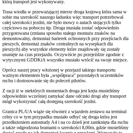
którą transport jest wykonywany.
Trasa wiodła w przeważającej mierze droga krajową która sama w
sobie ma szerokość naszego ładunku więc transport potrzebował
całej szerokości jezdni, nie było mowy o autach stojących tylko
częściowo na poboczu itp. Droga musiała zostać odpowiednio
przygotowana (zmiana sposobu stałego montażu znaków na
demontowalny, demontaż barierek ochronnych przy przejściach dla
pieszych, demontaż znaków centralnych na wysepkach dla
pieszych) aby wszystkie elementy które znajdowały się zostały
usunięte na czas przejazdu. Oczywiście po przejeździe zgodnie z
wytycznymi GDDKiA wszystko musiało wrócić na swoje miejsce.
Oprócz naszej pracy włożonej w przejazd takiego transportu
ważnym elementem była „współpraca” pozostałych uczestników
ruchu i dostosowanie się do poleceń pilotów.
Z racji iż w niektórych momentach droga jest kręta musieliśmy
odpowiednio wcześniej zamykać dane odcinki drogi aby transport
mógł wykorzystać całą dostępną szerokość jezdni.
Granica PL/UA wiąże się również z wjazdem zestawu na terminal
celny co w tym przypadku musiało odbyć się droga która jest
przedłużeniem autostrady A4 i na co dzień jest zamknięta dla ruchu
a także odgrodzona bramami o szerokości 8,00m, gdzie musieliśmy
dostać zgodę na ich demontaż łącznie z przęsłami. Wymagało to