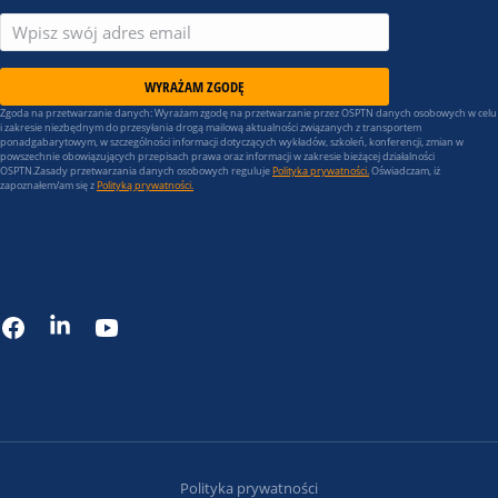
WYRAŻAM ZGODĘ
Zgoda na przetwarzanie danych: Wyrażam zgodę na przetwarzanie przez OSPTN danych osobowych w celu
i zakresie niezbędnym do przesyłania drogą mailową aktualności związanych z transportem
ponadgabarytowym, w szczególności informacji dotyczących wykładów, szkoleń, konferencji, zmian w
powszechnie obowiązujących przepisach prawa oraz informacji w zakresie bieżącej działalności
OSPTN.Zasady przetwarzania danych osobowych reguluje
Polityka prywatności.
Oświadczam, iż
zapoznałem/am się z
Polityką prywatności.
Polityka prywatności